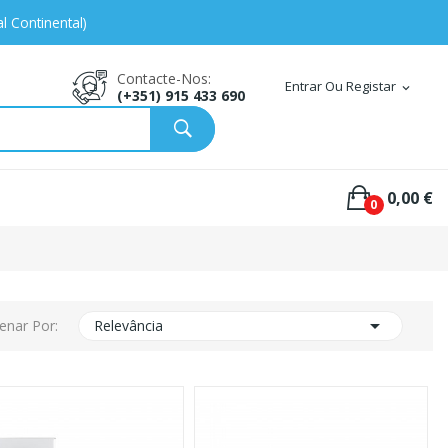
l Continental)
Contacte-Nos:
Entrar Ou Registar
expand_more
(+351) 915 433 690
0,00 €
0

enar Por:
Relevância