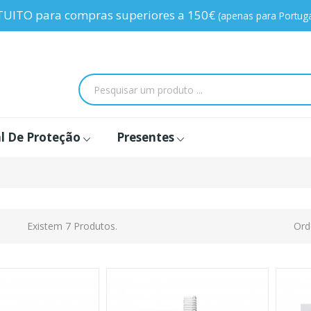
TUITO para compras superiores a 150€
(apenas para Portuga
l De Proteção
Presentes
Existem 7 Produtos.
Ord