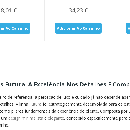
18,01 €
34,23 €
nar Ao Carrinho
Adicionar Ao Carrinho
A
os
Futura: A Excelência Nos Detalhes E Com
eiro de referência, a perceção de luxo e cuidado já não depende ap
etalhes. A linha
Futura
foi estrategicamente desenvolvida para os e
omo pilares fundamentais da experiência do cliente. Composta por
r um
design minimalista
e
elegante
, concebido especificamente para 
anho.