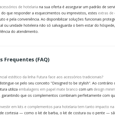
acessórios de hotelaria
na sua oferta é assegurar um padrão de servi
 do que responder a esquecimentos ou imprevistos, estes
extras de 
uto e pela conveniência. Ao disponibilizar soluções funcionais prote
al ou unidade hoteleira não só salvaguarda o bem-estar do hóspede,
lência do atendimento.
s Frequentes (FAQ)
ncial estético da linha Futura face aos acessórios tradicionais?
 distingue-se pelo seu conceito "Designed to be stylish". Ao contrár
tura utiliza
embalagens em papel mate branco
com um
design minim
 garantindo que os complementos combinam perfeitamente com qualqu
nvestir em kits e complementos para hotelaria tem tanto impacto na
de cortesia — como o kit de barba, o kit de costura ou o pente — s