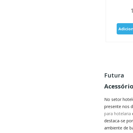
Adicio
Futura
Acessóri
No setor hotel
presente nos d
para hotelaria
c
destaca-se po
ambiente de b