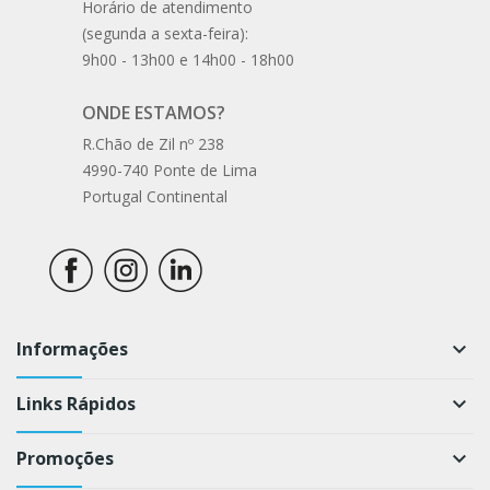
Horário de atendimento
(segunda a sexta-feira):
9h00 - 13h00 e 14h00 - 18h00
ONDE ESTAMOS?
R.Chão de Zil nº 238
4990-740 Ponte de Lima
Portugal Continental
Informações
keyboard_arrow_down
Links Rápidos
keyboard_arrow_down
Promoções
keyboard_arrow_down