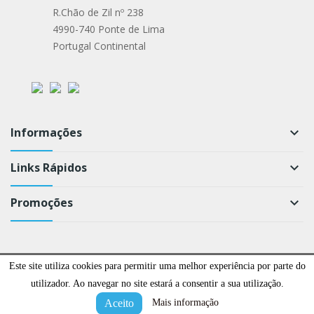
R.Chão de Zil nº 238
4990-740 Ponte de Lima
Portugal Continental
Informações
keyboard_arrow_down
Links Rápidos
keyboard_arrow_down
Promoções
keyboard_arrow_down
Todos os direitos reservados ©
Este site utiliza cookies para permitir uma melhor experiência por parte do
utilizador. Ao navegar no site estará a consentir a sua utilização.
Aceito
Mais informação