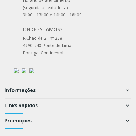
Horário de atendimento
(segunda a sexta-feira):
9h00 - 13h00 e 14h00 - 18h00
ONDE ESTAMOS?
R.Chão de Zil nº 238
4990-740 Ponte de Lima
Portugal Continental
Informações
keyboard_arrow_down
Links Rápidos
keyboard_arrow_down
Promoções
keyboard_arrow_down