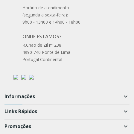
Horário de atendimento
(segunda a sexta-feira):
9h00 - 13h00 e 14h00 - 18h00
ONDE ESTAMOS?
R.Chão de Zil nº 238
4990-740 Ponte de Lima
Portugal Continental
Informações
keyboard_arrow_down
Links Rápidos
keyboard_arrow_down
Promoções
keyboard_arrow_down